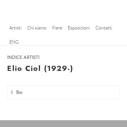
Artisti
Chi siamo
Fiere
Esposizioni
Contatti
instagram
ENG
INDICE ARTISTI
Elio Ciol (1929-)
Bio
Elio Ciol
è nato a Casarsa della Delizia
(Pordenone) nel 1929.