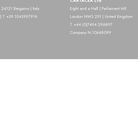
CARTACEA Ltd
 24121 Bergamo | Italy
Eight and a Half | Parliament Hill
one di figure artistiche, ballerini, attori e intellettuali dell
| T +39 3343997916
London NW3 2SY | United Kingdom
hile ha avuto un ruolo pionieristico nel ridefinire la rappresentaz
T +44 (0)7494 296897
Company N.10668099