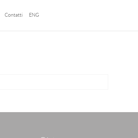
instagram
Contatti
ENG
fia di moda e soprattutto per i suoi studi di nudo
 ritrattista per riviste e gallerie. Il suo lavoro