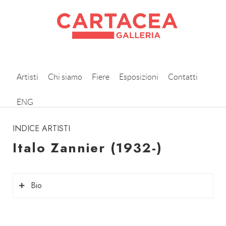
Artisti
Chi siamo
Fiere
Esposizioni
Contatti
instagram
ENG
INDICE ARTISTI
Italo Zannier (1932-)
Bio
Italo Zannier
(Spilimbergo, 1932) è un fotografo