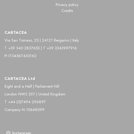
Privacy policy
Credits
CARTACEA
Via San Tomaso, 25 | 24121 Bergamo | Italy
T +39 340 2837653 | T +39 3343997916
PI IT04567430162
CARTACEA Ltd
Eight and a Half | Parliament Hill
London NW3 2SY | United Kingdom
T +44 (0)7494 296897
Company N.10668099
Instagram