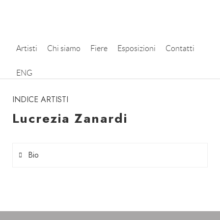
Artisti
Chi siamo
Fiere
Esposizioni
Contatti
instagram
ENG
INDICE ARTISTI
Lucrezia Zanardi
Bio
Lucrezia Zanardi
(1994, Bologna) è un’artista
multimediale, ricercatrice e docente presso la
Dortmund University of Applied Sciences and Arts.